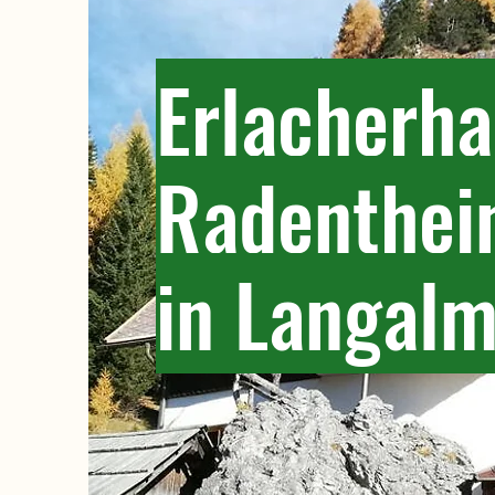
Erlacherha
Radenthein
in Langalm