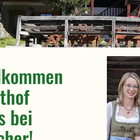
llkommen
thof
s bei
cher!