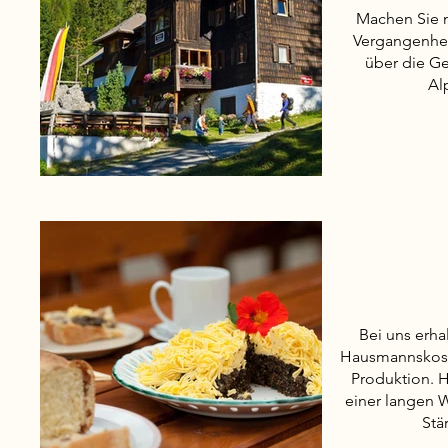
Machen Sie m
Vergangenhei
über die G
Al
Bei uns erh
Hausmannskost
Produktion. H
einer langen 
Stä